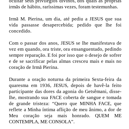
ocultar seus privilégios divinos, dos quais as próprias
irmãs de hábito, raríssimas vezes, foram testemunhas.
Irmã M. Pierina, um dia, até pediu a JESUS que sua
vida passasse desapercebida; pedido que lhe foi
concedido.
Com o passar dos anos, JESUS se lhe manifestava de
vez em quando, ora triste, ora ensanguentado, pedindo
sempre reparação. E foi por isso que o desejo de sofrer
e de se sacrificar pelas almas cresceu mais e mais no
coração de Irmã Pierina.
Durante a oração noturna da primeira Sexta-feira da
quaresma em 1936, JESUS, depois de havê-la feito
participante das dores da agonia do Getsêmani, disse-
lhe, mostrando sua FACE coberta de sangue e tomada
de grande tristeza: “Quero que MINHA FACE, que
reflete a Minha íntima aflição de meu ânimo, a dor de
Meu coração seja mais honrado. QUEM ME
CONTEMPLA, ME CONSOLA”.