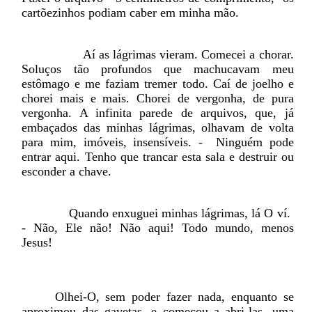
cartõezinhos podiam caber em minha mão.
Aí as lágrimas vieram. Comecei a chorar.
Soluços tão profundos que machucavam meu
estômago e me faziam tremer todo. Caí de joelho e
chorei mais e mais. Chorei de vergonha, de pura
vergonha. A infinita parede de arquivos, que, já
embaçados das minhas lágrimas, olhavam de volta
para mim, imóveis, insensíveis. -
Ninguém pode
entrar aqui.
Tenho que trancar esta sala e destruir ou
esconder a chave.
Quando enxuguei minhas lágrimas, lá O ví.
- Não, Ele não! Não aqui! Todo mundo, menos
Jesus!
Olhei-O, sem poder fazer nada, enquanto se
aproximou das gavetas, e começou a abri-las, uma