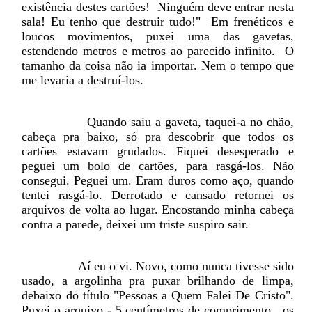
existência destes cartões!
Ninguém deve entrar nesta
sala! Eu tenho que destruir tudo!"
Em frenéticos e
loucos movimentos, puxei uma das gavetas,
estendendo metros e metros ao parecido infinito.
O
tamanho da coisa não ia importar. Nem o tempo que
me levaria a destruí-los.
Quando saiu a gaveta, taquei-a no chão,
cabeça pra baixo, só pra descobrir que todos os
cartões estavam grudados. Fiquei desesperado e
peguei um bolo de cartões, para rasgá-los. Não
consegui. Peguei um. Eram duros como aço, quando
tentei rasgá-lo. Derrotado e cansado retornei os
arquivos de volta ao lugar. Encostando minha cabeça
contra a parede, deixei um triste suspiro sair.
Aí eu o vi. Novo, como nunca tivesse sido
usado, a argolinha pra puxar brilhando de limpa,
debaixo do título "Pessoas a Quem Falei De Cristo".
Puxei o arquivo - 5 centímetros de comprimento,
os