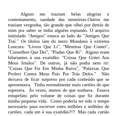
Alguns me traziam belas alegrias e
contentamento, saudade das memórias.Outros me
traziam vergonha, tão grande que olhei por detrás de
mim pra saber se tinha alguém espiando. O arquivo
intitulado
"Amigos
" estava ao lado do "Amigos Que
Traí." Os títulos iam do mero Mundano à extrema
Loucura. "Livros Que Li", "Mentiras Que Contei",
"Conselhos Que Dei", "Piadas Que Ri".
Alguns eram
hilariantes à sua exatidão: "Coisas Que Gritei Aos
Meus Irmãos". De outros, já não podia nem rir:
"Coisas Que Fiz Em Minha Raiva", "Palavras Que
Proferi Contra Meus Pais Por Trás Deles."
Não
deixava de ficar surpreso por cada conteúdo que se
apresentava.
Tinha normalmente mais cartões do que
esperava.
Às vezes, menos do que sonhava.
Estava
estupefato pelo volume de coisas que fiz durante
minha pequena vida.
Como poderia ter tido o tempo
necessário para escrever estes milhões e milhões de
cartões, cada um à sua exatidão?!?
Mas cada cartão