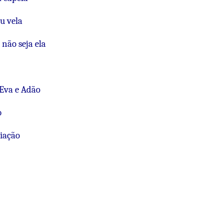
u vela
não seja ela
Eva e Adão
o
iação