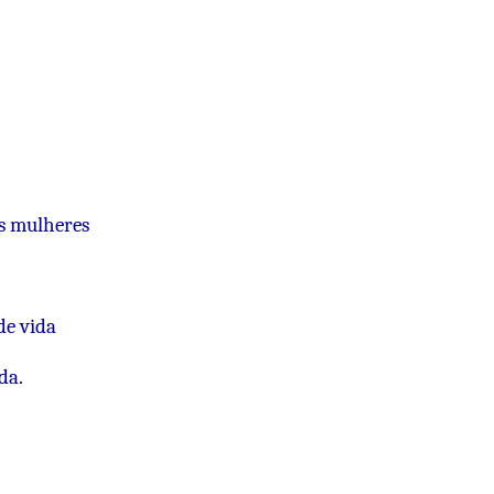
s mulheres
de vida
da.