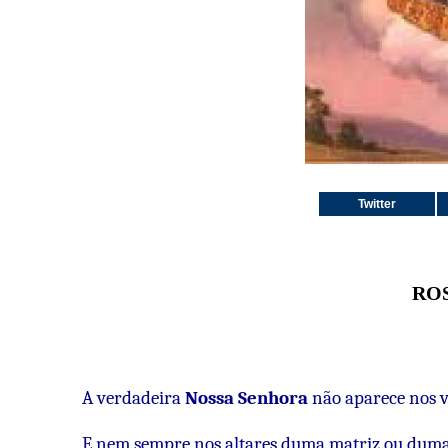
Twitter
RO
A verdadeira
Nossa Senhora
não aparece nos v
E nem sempre nos altares duma matriz ou duma