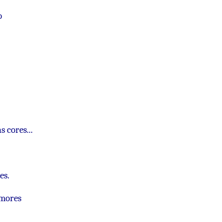
o
 cores...
es.
amores