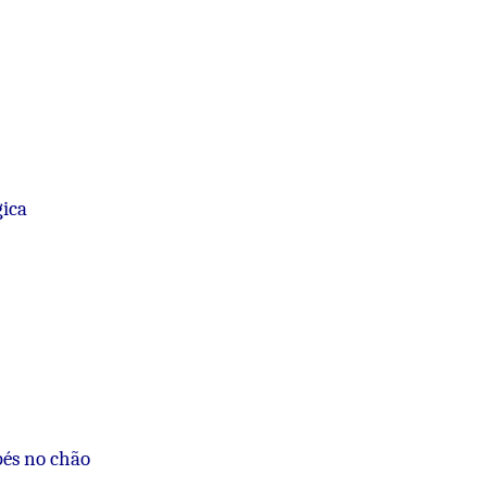
ica
pés no chão